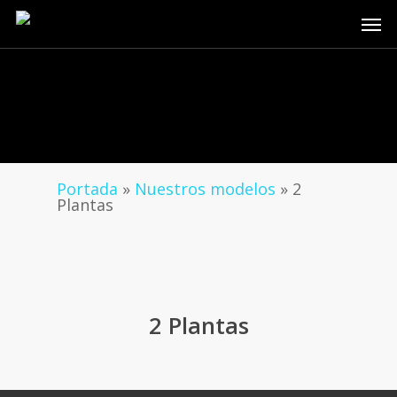
Skip
Men
to
main
content
Portada
»
Nuestros modelos
»
2
Plantas
2 Plantas