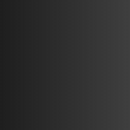
TU CASA A MEDIDA
Diseñamos tu casa a tu
gusto, teniendo en cuenta la
orientación, accesos,
estética, etc. Con nuestro
sistema constructivo no hay
limitaciones.
La podrás ver en 3D con
distintos acabados para que
te hagas a la idea de cómo
quedará.
Play