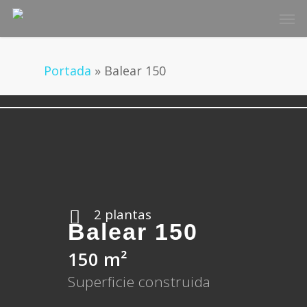
Skip
Men
to
main
content
Portada
»
Balear 150
2 plantas
Balear 150
150 m²
Superficie construida