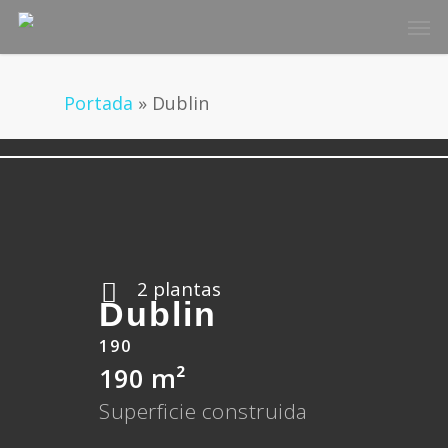
Skip
Men
to
main
content
Portada
»
Dublin
2 plantas
Dublin
190
190 m²
Superficie construida