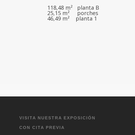
118,48 m² planta B
25,15 m² porches
46,49 m² planta 1
VISITA NUESTRA EXPOSICIÓN
CON CITA PREVIA