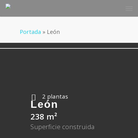
Skip
Men
to
main
content
Portada
»
León
2 plantas
León
238 m²
Superficie construida