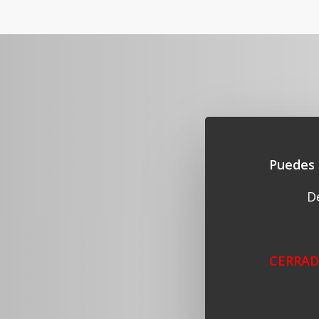
Puedes 
D
CERRADO