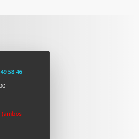
 49 58 46
00
o (ambos