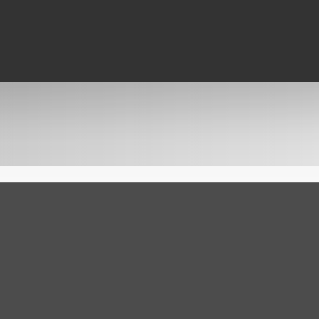
e suelo se pueden construir?
os, es conveniente informarse de la situación urbaní
ativa en el ayuntamiento.
 y licencias necesitan nuestras casas?
a construcción tradicional.