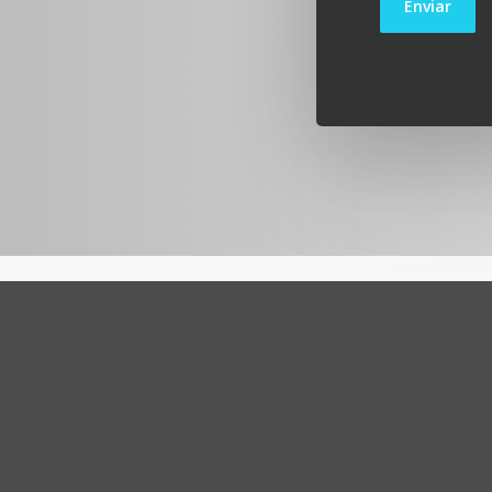
¿En qué tipo d
En terrenos urban
consultar la norm
¿Qué permisos
Los mismos que un