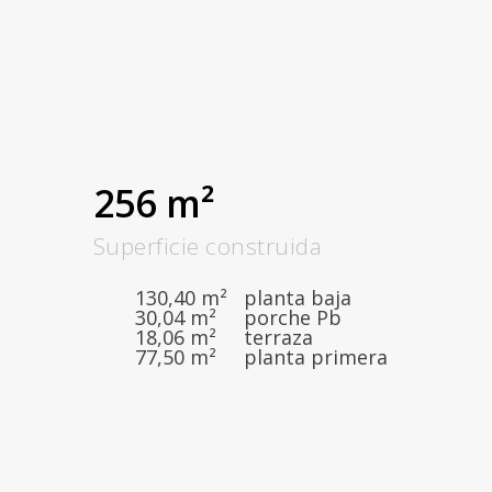
256 m²
Superficie construida
130,40 m² planta baja
30,04 m² porche Pb
18,06 m² terraza
77,50 m² planta primera