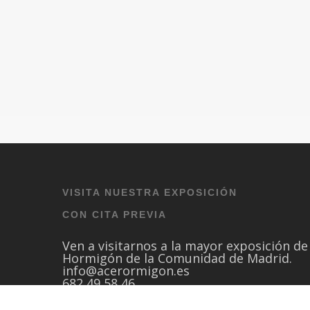
VISITA NUESTRA EXPOSICIÓN
CON CITA PREVIA
Ven a visitarnos a la mayor exposición de
Hormigón de la Comunidad de Madrid.
info@acerormigon.es
682 49 58 46