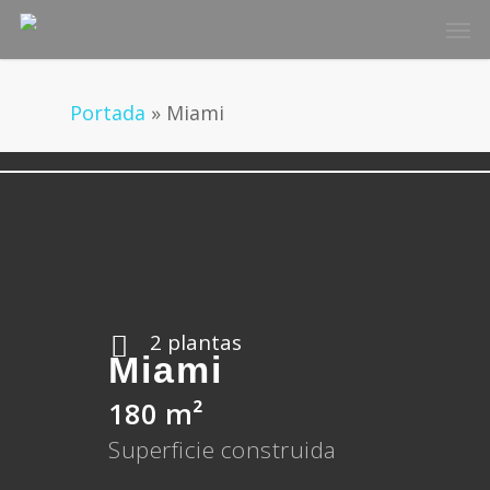
Skip
Men
to
main
content
Portada
»
Miami
2 plantas
Miami
180 m²
Superficie construida