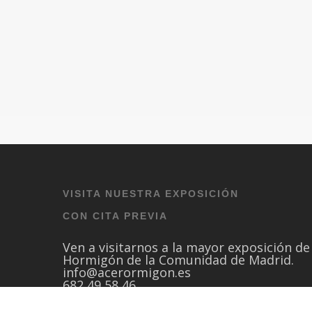
VISITA NUESTRA EXPOSICIÓN
CON CITA PREVIA
Ven a visitarnos a la mayor exposición de
Hormigón de la Comunidad de Madrid.
info@acerormigon.es
682 49 58 46