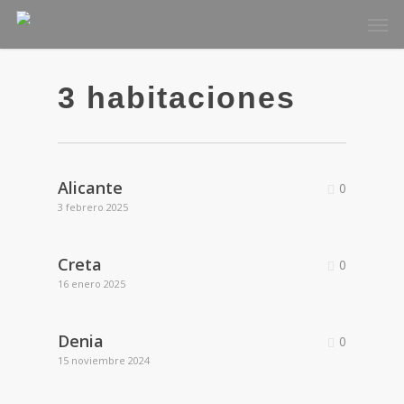
Skip
Men
to
main
content
3 habitaciones
Alicante
0
3 febrero 2025
Creta
0
16 enero 2025
Denia
0
15 noviembre 2024