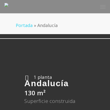
Skip
Men
to
main
content
Portada
»
Andalucía
1 planta
Andalucía
130 m²
Superficie construida