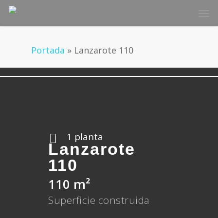
Skip
Men
to
main
content
Portada
»
Lanzarote 110
1 planta
Lanzarote
110
110 m²
Superficie construida