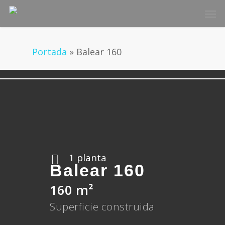
Skip
Men
to
main
content
Portada
»
Balear 160
1 planta
Balear 160
160 m²
Superficie construida