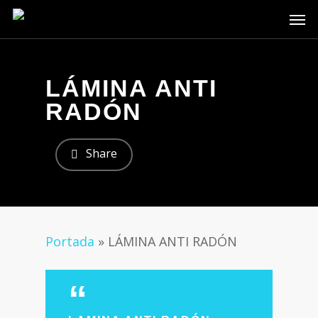
Skip
Men
to
main
content
LÁMINA ANTI
RADÓN
Share
Portada
»
LÁMINA ANTI RADÓN