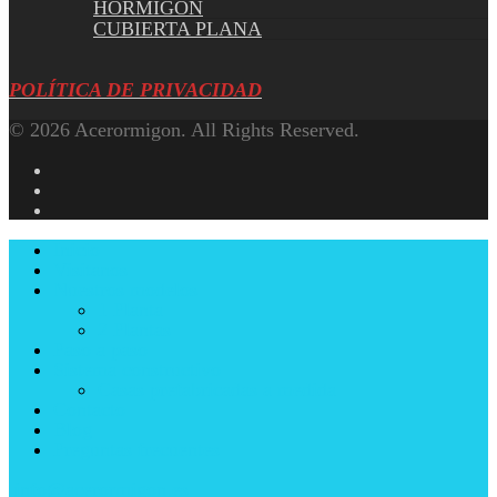
HORMIGON
CUBIERTA PLANA
POLÍTICA DE PRIVACIDAD
© 2026 Acerormigon. All Rights Reserved.
facebook
youtube
instagram
Close
Inicio
Menu
Visitanos
Nuestros modelos
1 Planta
2 Plantas
Paso a paso
Sistema constructivo
Casas prefabricadas a medida
Contacto
Blog
Preguntas frecuentes
info@acerormigon.es