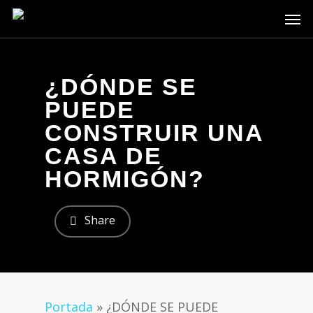
Skip
Men
to
main
content
¿DÓNDE SE
PUEDE
CONSTRUIR UNA
CASA DE
HORMIGÓN?
Share
Portada
»
¿DÓNDE SE PUEDE