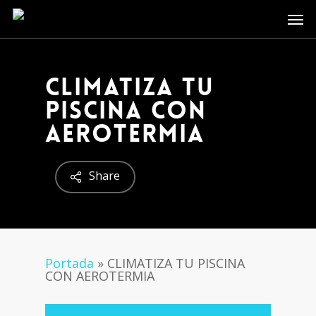
Skip
Men
to
main
content
CLIMATIZA TU
PISCINA CON
AEROTERMIA
Share
Portada
»
CLIMATIZA TU PISCINA
CON AEROTERMIA