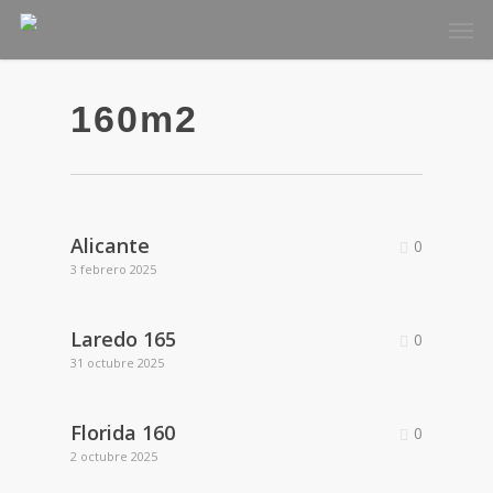
Skip
Men
to
main
content
160m2
Alicante
0
3 febrero 2025
Laredo 165
0
31 octubre 2025
Florida 160
0
2 octubre 2025