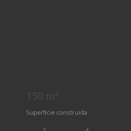
150 m²
Superficie construida
2
4