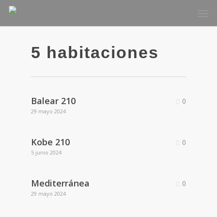
Skip
Men
to
main
content
5 habitaciones
Balear 210
0
29 mayo 2024
Kobe 210
0
5 junio 2024
Mediterránea
0
29 mayo 2024