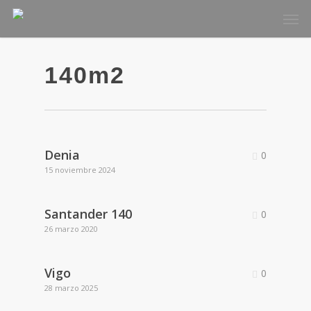
Skip
Men
to
main
content
140m2
Denia
0
15 noviembre 2024
Santander 140
0
26 marzo 2020
Vigo
0
28 marzo 2025